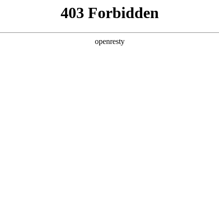
企业业务
个人业务
了解我们
投资者
应用案例
EN
Global
应用行业
业自动化领域提供传感器及控制类产品及细分领域的
齐全、应用场景完整覆盖、具备客户顾问属性的